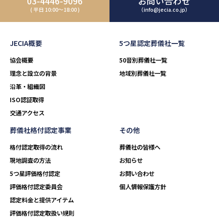
03-4446-9096
お問い合わせ
( 平日 10:00～18:00 )
（info@jecia.co.jp）
JECIA概要
5つ星認定葬儀社一覧
協会概要
50音別葬儀社一覧
理念と設立の背景
地域別葬儀社一覧
沿革・組織図
ISO認証取得
交通アクセス
葬儀社格付認定事業
その他
格付認定取得の流れ
葬儀社の皆様へ
現地調査の方法
お知らせ
5つ星評価格付認定
お問い合わせ
評価格付認定委員会
個人情報保護方針
認定料金と提供アイテム
評価格付認定取扱い規則