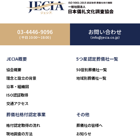
03-4446-9096
お問い合わせ
( 平日 10:00～18:00 )
（info@jecia.co.jp）
JECIA概要
5つ星認定葬儀社一覧
協会概要
50音別葬儀社一覧
理念と設立の背景
地域別葬儀社一覧
沿革・組織図
ISO認証取得
交通アクセス
葬儀社格付認定事業
その他
格付認定取得の流れ
葬儀社の皆様へ
現地調査の方法
お知らせ